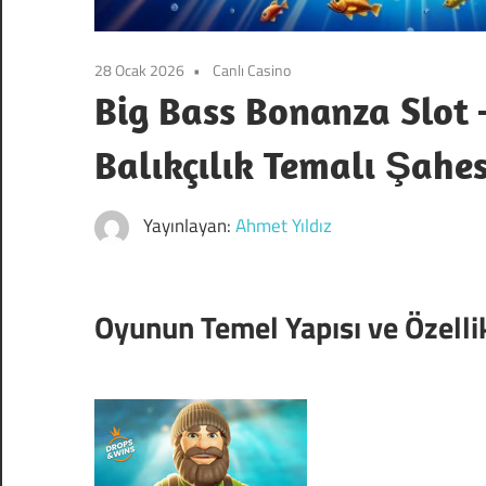
28 Ocak 2026
Canlı Casino
Big Bass Bonanza Slot 
Balıkçılık Temalı Şahes
Yayınlayan:
Ahmet Yıldız
Oyunun Temel Yapısı ve Özellik