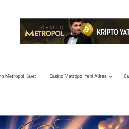
ol
no Metropol Kayıt
Casino Metropol Yeni Adres
Ca