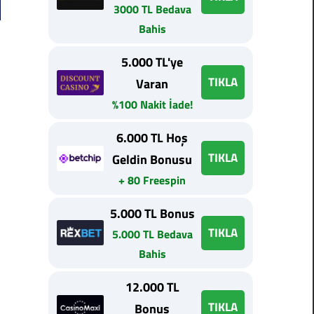
3000 TL Bedava
Bahis
5.000 TL'ye
TIKLA
Varan
%100 Nakit İade!
6.000 TL Hoş
TIKLA
Geldin Bonusu
+ 80 Freespin
5.000 TL Bonus
TIKLA
5.000 TL Bedava
Bahis
12.000 TL
TIKLA
Bonus