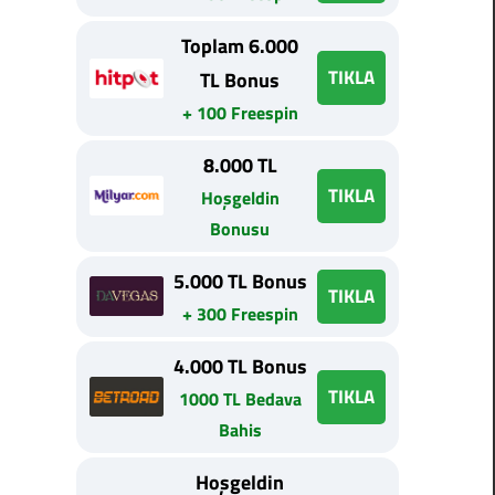
Toplam 6.000
TIKLA
TL Bonus
+ 100 Freespin
8.000 TL
TIKLA
Hoşgeldin
Bonusu
5.000 TL Bonus
TIKLA
+ 300 Freespin
4.000 TL Bonus
TIKLA
1000 TL Bedava
Bahis
Hoşgeldin