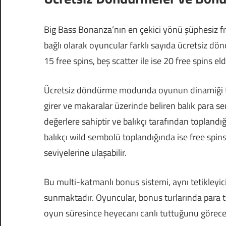
Big Bass Bonanza’nın en çekici yönü şüphesiz fr
bağlı olarak oyuncular farklı sayıda ücretsiz dönd
15 free spins, beş scatter ile ise 20 free spins elde
Ücretsiz döndürme modunda oyunun dinamiği ta
girer ve makaralar üzerinde beliren balık para se
değerlere sahiptir ve balıkçı tarafından toplandı
balıkçı wild sembolü toplandığında ise free spins
seviyelerine ulaşabilir.
Bu multi-katmanlı bonus sistemi, aynı tetikleyicil
sunmaktadır. Oyuncular, bonus turlarında para 
oyun süresince heyecanı canlı tuttuğunu görecek