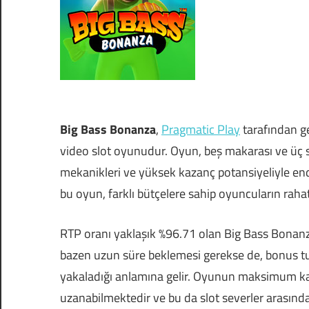
Big Bass Bonanza
,
Pragmatic Play
tarafından ge
video slot oyunudur. Oyun, beş makarası ve üç sat
mekanikleri ve yüksek kazanç potansiyeliyle end
bu oyun, farklı bütçelere sahip oyuncuların rahatl
RTP oranı yaklaşık %96.71 olan Big Bass Bonanza
bazen uzun süre beklemesi gerekse de, bonus tu
yakaladığı anlamına gelir. Oyunun maksimum ka
uzanabilmektedir ve bu da slot severler arasında