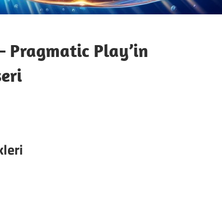
– Pragmatic Play’in
eri
leri