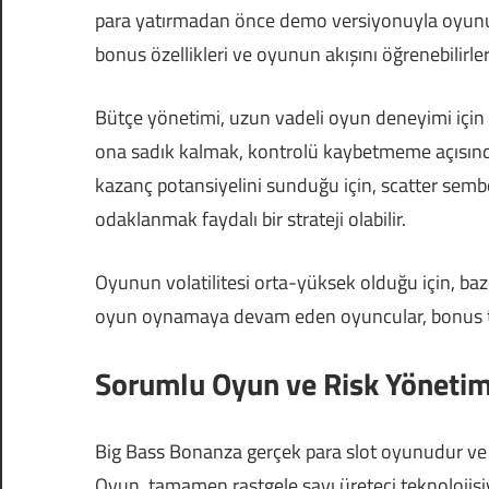
para yatırmadan önce demo versiyonuyla oyunu 
bonus özellikleri ve oyunun akışını öğrenebilirler
Bütçe yönetimi, uzun vadeli oyun deneyimi için kri
ona sadık kalmak, kontrolü kaybetmeme açısında
kazanç potansiyelini sunduğu için, scatter semb
odaklanmak faydalı bir strateji olabilir.
Oyunun volatilitesi orta-yüksek olduğu için, baz
oyun oynamaya devam eden oyuncular, bonus turla
Sorumlu Oyun ve Risk Yönetim
Big Bass Bonanza gerçek para slot oyunudur ve k
Oyun, tamamen rastgele sayı üreteci teknolojisiy