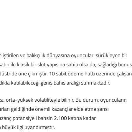
liştirilen ve balıkçılık dünyasına oyuncuları sürükleyen bir
ırı ile klasik bir slot yapısına sahip olsa da, sağladığı bonus
üstride öne çıkmıştır. 10 sabit ödeme hattı üzerinde çalışan
ıkla katılabileceği geniş bahis aralığı sunmaktadır.
, orta-yüksek volatiliteyle bilinir. Bu durum, oyuncuların
rları geldiğinde önemli kazançlar elde etme şansı
zanç potansiyeli bahsin 2.100 katına kadar
 büyük ilgi uyandırmıştır.