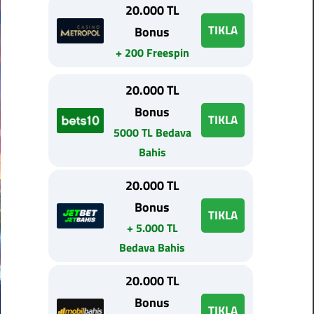
20.000 TL
TIKLA
Bonus
+ 200 Freespin
20.000 TL
Bonus
TIKLA
5000 TL Bedava
Bahis
20.000 TL
Bonus
TIKLA
+ 5.000 TL
Bedava Bahis
20.000 TL
Bonus
TIKLA