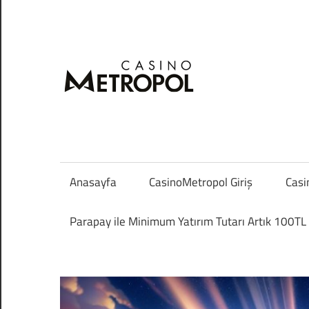
İçeriğe
atla
Casino
Metrop
Casino
Metropol
Yeni
Giriş
Anasayfa
CasinoMetropol Giriş
Casi
Adresi
|
Parapay ile Minimum Yatırım Tutarı Artık 100TL
Metropol
Casino
Mobile
|