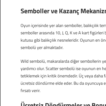
Semboller ve Kazanç Mekaniz
Oyun içerisinde yer alan semboller, balıkçılık t
semboller arasında 10, J, Q, K ve A kart figürle
kutusu gibi balıkçılık nesneleridir. Oyunun en ö
sembolü yer almaktadır.
Wild sembolü, makaralarda diğer sembollerin y
yardımcı olur. Scatter sembolü ise oyunun en he
tetiklemek için kritik önemdedir. Üç veya daha f
ücretsiz döndürme elde eder. Bu da oyuncuya e
fırsatı verir.
Ücretsiz Döndürmeler ve Bonus