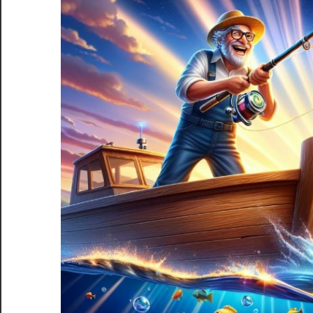
Casino
Metropol
Müşteri
Hizmetleri