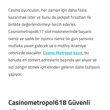
Casino oyuncuları, her zaman için daha fazla
kazanmak ister ve bunu da jackpot fırsatları ile
birlikte değerlendirmeyi tercih ederler.
Casinometropol617 slot makinelerinde başarılı
iseniz ve sadık bir oyuncu iseniz bir gün şansınız
mutlaka yaver gidecek ve o müthiş ikramiye
cebinizde olacaktır.
Casino Metropol kayıt
, bu
konuda en cömert adreslerin başında yer alıyor ve
sizi zengin etmek için elinden gelenin daha fazlasını
yapıyor.
Casinometropol618 Güvenli