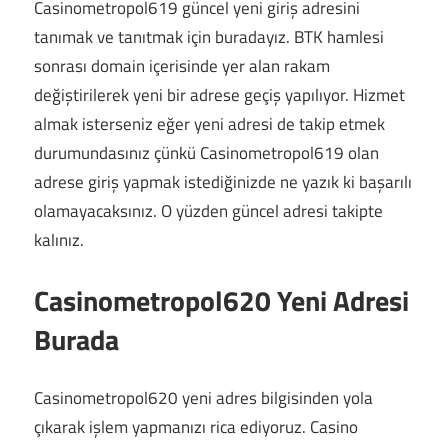
Casinometropol619 güncel yeni giriş adresini
tanımak ve tanıtmak için buradayız. BTK hamlesi
sonrası domain içerisinde yer alan rakam
değiştirilerek yeni bir adrese geçiş yapılıyor. Hizmet
almak isterseniz eğer yeni adresi de takip etmek
durumundasınız çünkü Casinometropol619 olan
adrese giriş yapmak istediğinizde ne yazık ki başarılı
olamayacaksınız. O yüzden güncel adresi takipte
kalınız.
Casinometropol620 Yeni Adresi
Burada
Casinometropol620 yeni adres bilgisinden yola
çıkarak işlem yapmanızı rica ediyoruz. Casino