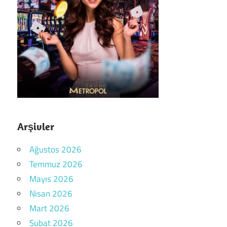
Arşivler
Ağustos 2026
Temmuz 2026
Mayıs 2026
Nisan 2026
Mart 2026
Şubat 2026