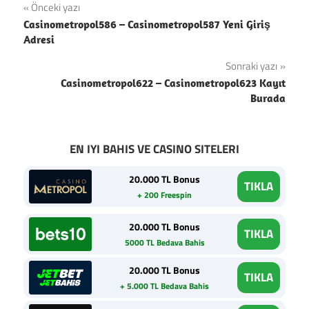
Yazı
Önceki yazı
Casinometropol586 – Casinometropol587 Yeni Giriş
gezinmesi
Adresi
Sonraki yazı
Casinometropol622 – Casinometropol623 Kayıt
Burada
EN IYI BAHIS VE CASINO SITELERI
20.000 TL Bonus
TIKLA
+ 200 Freespin
20.000 TL Bonus
TIKLA
5000 TL Bedava Bahis
20.000 TL Bonus
TIKLA
+ 5.000 TL Bedava Bahis