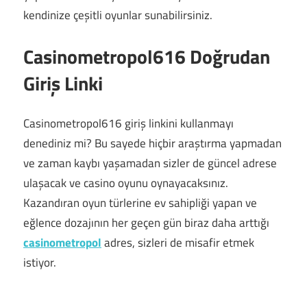
kendinize çeşitli oyunlar sunabilirsiniz.
Casinometropol616 Doğrudan
Giriş Linki
Casinometropol616 giriş linkini kullanmayı
denediniz mi? Bu sayede hiçbir araştırma yapmadan
ve zaman kaybı yaşamadan sizler de güncel adrese
ulaşacak ve casino oyunu oynayacaksınız.
Kazandıran oyun türlerine ev sahipliği yapan ve
eğlence dozajının her geçen gün biraz daha arttığı
casinometropol
adres, sizleri de misafir etmek
istiyor.