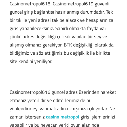
Casinometropol618, Casinometropol619 güvenli
güncel giriş bağlantısı hazırlanmış durumdadır. Tek
bir tık ile yeni adresi takibe alacak ve hesaplarınıza
giriş yapabileceksiniz. Sabırlı olmakta fayda var
çünkü adres değişikliği çok sık yapılan bir şey ve
alışmış olmanız gerekiyor. BTK değişikliği olarak da
bildiğimiz ve söz ettiğimiz bu değişiklik ile birlikte
site kendini yeniliyor.
Casinometropol616 güncel adres üzerinden hareket
etmeniz yeterlidir ve editörlerimiz de bu
yönlendirmeyi yapmak adına karşınıza çıkıyorlar. Ne
zaman isterseniz
casino metropol
giriş işlemlerinizi
yapabilir ve bu heyecan verici oyun alanında