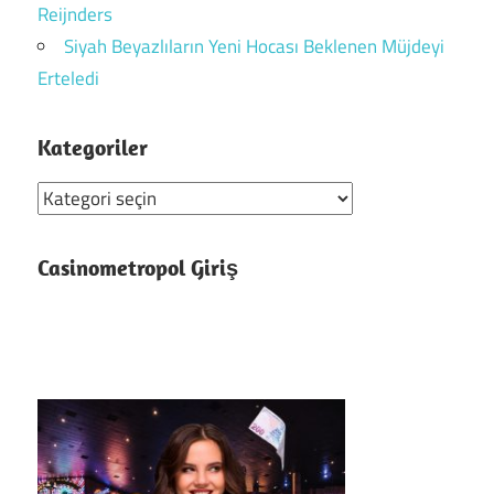
Reijnders
Siyah Beyazlıların Yeni Hocası Beklenen Müjdeyi
Erteledi
Kategoriler
Kategoriler
Casinometropol Giriş