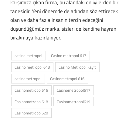
karşımıza çıkan firma, bu alandaki en iyilerden bir
tanesidir. Yeni dönemde de adından söz ettirecek
olan ve daha fazla insanın tercih edeceğini
düşündüğümüz marka, sizleri de kendine hayran
bırakmaya hazırlanıyor.
casino metropol
Casino metropol 617
Casino metropol 618
Casino Metropol Kayıt
casinometropol
Casinometropol 616
Casinometropol616
Casinometropol617
Casinometropol618
Casinometropol619
Casinometropol620