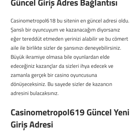
Güncel Giriş Adres Bağlantısı
Casinometropol618 bu sitenin en güncel adresi oldu.
Şanslı bir oyuncuyum ve kazanacağım diyorsanız
eğer tereddüt etmeden yerinizi alabilir ve bu cömert
aile ile birlikte sizler de şansınızı deneyebilirsiniz.
Büyük ikramiye olmasa bile oyunlardan elde
edeceğiniz kazançlar da sizleri ihya edecek ve
zamanla gerçek bir casino oyuncusuna
dönüşeceksiniz. Bu sayede sizler de kazancın
adresini bulacaksınız.
Casinometropol619 Güncel Yeni
Giriş Adresi