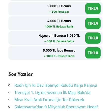
5.000 TL Bonus
TIKLA
+ 300 Freespin
4.000 TL Bonus
TIKLA
1000 TL Bedava Bahis
Hoşgeldin Bonusu 5.050 TL
TIKLA
+ 500 TL Bedava Bahis
5.000 TL İade Bonusu
TIKLA
+ 1000 TL Risksiz Bahis
Son Yazılar
Rodri İçin İki Dev İspanyol Kulübü Karşı Karşıya
Trendyol 1. Lig’de Sezonun İlk Maçı Bolu’da
Mısır Kralı Artık Fırtına İçin Ter Dökecek
Galatasaray’dan 9 Milyonluk Operasyon: Hedef