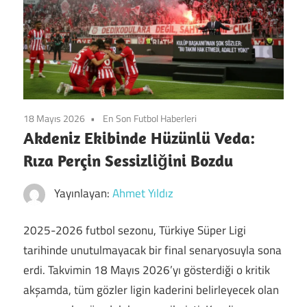
Metropol
Müşteri
Hizmetleri
18 Mayıs 2026
En Son Futbol Haberleri
Akdeniz Ekibinde Hüzünlü Veda:
Rıza Perçin Sessizliğini Bozdu
Yayınlayan:
Ahmet Yıldız
2025-2026 futbol sezonu, Türkiye Süper Ligi
tarihinde unutulmayacak bir final senaryosuyla sona
erdi. Takvimin 18 Mayıs 2026’yı gösterdiği o kritik
akşamda, tüm gözler ligin kaderini belirleyecek olan