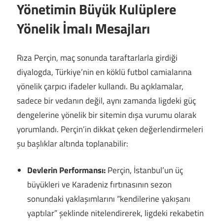
Yönetimin Büyük Kulüplere
Yönelik İmalı Mesajları
Rıza Perçin, maç sonunda taraftarlarla girdiği
diyalogda, Türkiye’nin en köklü futbol camialarına
yönelik çarpıcı ifadeler kullandı. Bu açıklamalar,
sadece bir vedanın değil, aynı zamanda ligdeki güç
dengelerine yönelik bir sitemin dışa vurumu olarak
yorumlandı. Perçin’in dikkat çeken değerlendirmeleri
şu başlıklar altında toplanabilir:
Devlerin Performansı:
Perçin, İstanbul’un üç
büyükleri ve Karadeniz fırtınasının sezon
sonundaki yaklaşımlarını “kendilerine yakışanı
yaptılar” şeklinde nitelendirerek, ligdeki rekabetin