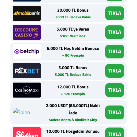
20.000 TL Bonus
TIKLA
3000 TL Bedava Bahis
5.000 TL'ye Varan
TIKLA
%100 Nakit İade!
6.000 TL Hoş Geldin Bonusu
TIKLA
+ 80 Freespin
5.000 TL Bonus
TIKLA
5.000 TL Bedava Bahis
12.000 TL Bonus
TIKLA
+ 120 Freespin
2.000 USDT (88.000TL) Nakit
TIKLA
İade
Sadece Kripto & Kimliksiz Giriş
10.000 TL Hoşgeldin Bonusu
TIKLA