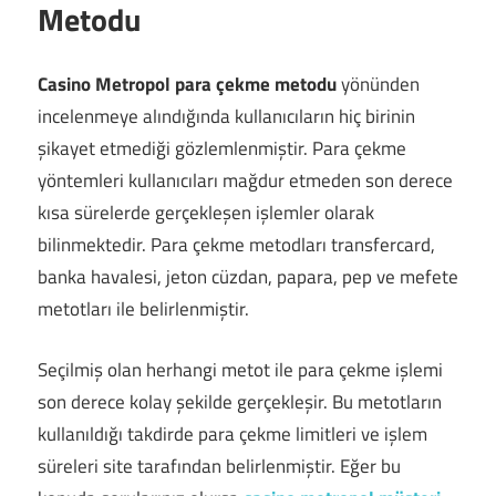
Metodu
Casino Metropol para çekme metodu
yönünden
incelenmeye alındığında kullanıcıların hiç birinin
şikayet etmediği gözlemlenmiştir. Para çekme
yöntemleri kullanıcıları mağdur etmeden son derece
kısa sürelerde gerçekleşen işlemler olarak
bilinmektedir. Para çekme metodları transfercard,
banka havalesi, jeton cüzdan, papara, pep ve mefete
metotları ile belirlenmiştir.
Seçilmiş olan herhangi metot ile para çekme işlemi
son derece kolay şekilde gerçekleşir. Bu metotların
kullanıldığı takdirde para çekme limitleri ve işlem
süreleri site tarafından belirlenmiştir. Eğer bu