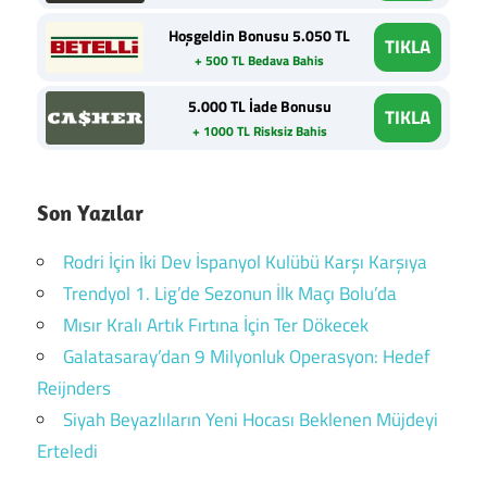
Hoşgeldin Bonusu 5.050 TL
TIKLA
+ 500 TL Bedava Bahis
5.000 TL İade Bonusu
TIKLA
+ 1000 TL Risksiz Bahis
Son Yazılar
Rodri İçin İki Dev İspanyol Kulübü Karşı Karşıya
Trendyol 1. Lig’de Sezonun İlk Maçı Bolu’da
Mısır Kralı Artık Fırtına İçin Ter Dökecek
Galatasaray’dan 9 Milyonluk Operasyon: Hedef
Reijnders
Siyah Beyazlıların Yeni Hocası Beklenen Müjdeyi
Erteledi