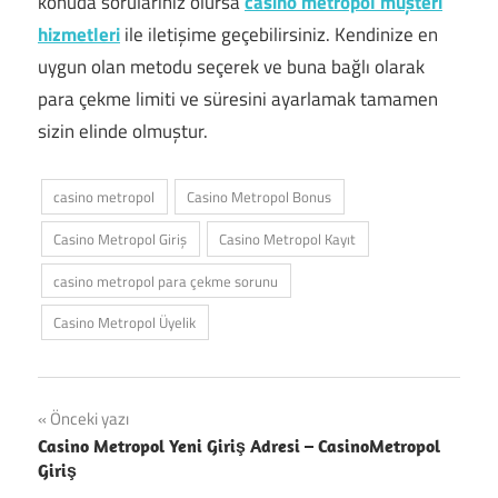
konuda sorularınız olursa
casino metropol müşteri
hizmetleri
ile iletişime geçebilirsiniz. Kendinize en
uygun olan metodu seçerek ve buna bağlı olarak
para çekme limiti ve süresini ayarlamak tamamen
sizin elinde olmuştur.
casino metropol
Casino Metropol Bonus
Casino Metropol Giriş
Casino Metropol Kayıt
casino metropol para çekme sorunu
Casino Metropol Üyelik
Yazı
Önceki yazı
Casino Metropol Yeni Giriş Adresi – CasinoMetropol
gezinmesi
Giriş