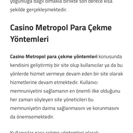
yoğunluğa bağlı olmakla birlikte son derece kısa
şekilde gerçekleşmektedir.
Casino Metropol Para Çekme
Yöntemleri
Casino Metropol para çekme yöntemleri
konusunda
kendisini geliştirmiş bir site olup kullanıcılar ya da bu
yönlerde hizmet vermeye devam eden bir site olarak
hizmetlerine devam etmektedir. Kullanıcı
memnuniyetini sağlamanın en önemli ilke olduğunu
her zaman söyleyen site yöneticileri bu
memnuniyetin daima sağlanmasını ve korunmasını
da önemsemektedir.
Kullanıcılar para çekme yöntemleri olarak