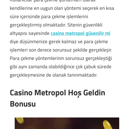
kendilerine en uygun olan yöntemi seçerek en kısa
süre içerisinde para çekme işlemlerini
gerçekleştirmiş olmaktadır. Sitenin güvenlikli
altyapısı sayesinde
casino metropol güvenilir mi
diye düşünmenize gerek kalmaz ve para çekme
işlemleri son derece sorunsuz şekilde gerçekleşir.
Para çekme yöntemlerinin sorunsuz gerçekleştiği
gibi aynı zamanda olabildiğince çok çabuk sürede
gerçekleşmesine de olanak tanınmaktadır.
Casino Metropol Hoş Geldin
Bonusu