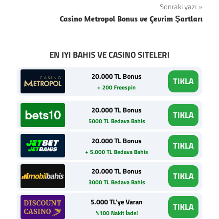
Sonraki yazı
Casino Metropol Bonus ve Çevrim Şartları
EN IYI BAHIS VE CASINO SITELERI
20.000 TL Bonus
TIKLA
+ 200 Freespin
20.000 TL Bonus
TIKLA
5000 TL Bedava Bahis
20.000 TL Bonus
TIKLA
+ 5.000 TL Bedava Bahis
20.000 TL Bonus
TIKLA
3000 TL Bedava Bahis
5.000 TL'ye Varan
TIKLA
%100 Nakit İade!