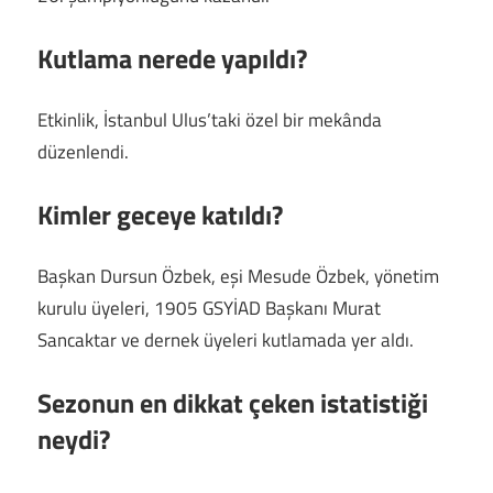
Kutlama nerede yapıldı?
Etkinlik, İstanbul Ulus’taki özel bir mekânda
düzenlendi.
Kimler geceye katıldı?
Başkan Dursun Özbek, eşi Mesude Özbek, yönetim
kurulu üyeleri, 1905 GSYİAD Başkanı Murat
Sancaktar ve dernek üyeleri kutlamada yer aldı.
Sezonun en dikkat çeken istatistiği
neydi?