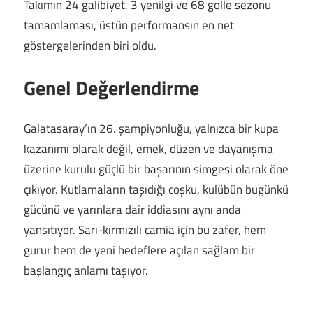
Takımın 24 galibiyet, 3 yenilgi ve 68 golle sezonu
tamamlaması, üstün performansın en net
göstergelerinden biri oldu.
Genel Değerlendirme
Galatasaray’ın 26. şampiyonluğu, yalnızca bir kupa
kazanımı olarak değil, emek, düzen ve dayanışma
üzerine kurulu güçlü bir başarının simgesi olarak öne
çıkıyor. Kutlamaların taşıdığı coşku, kulübün bugünkü
gücünü ve yarınlara dair iddiasını aynı anda
yansıtıyor. Sarı-kırmızılı camia için bu zafer, hem
gurur hem de yeni hedeflere açılan sağlam bir
başlangıç anlamı taşıyor.