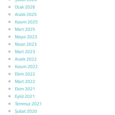
Şubat 2026
Ocak 2026
Aralık 2025
Kasım 2025
Mart 2025
Mayıs 2023
Nisan 2023
Mart 2023
Aralık 2022
Kasım 2022
Ekim 2022
Mart 2022
Ekim 2021
Eylül 2021
Temmuz 2021
Şubat 2020