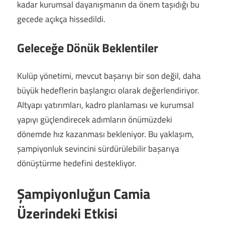
kadar kurumsal dayanışmanın da önem taşıdığı bu
gecede açıkça hissedildi.
Geleceğe Dönük Beklentiler
Kulüp yönetimi, mevcut başarıyı bir son değil, daha
büyük hedeflerin başlangıcı olarak değerlendiriyor.
Altyapı yatırımları, kadro planlaması ve kurumsal
yapıyı güçlendirecek adımların önümüzdeki
dönemde hız kazanması bekleniyor. Bu yaklaşım,
şampiyonluk sevincini sürdürülebilir başarıya
dönüştürme hedefini destekliyor.
Şampiyonluğun Camia
Üzerindeki Etkisi