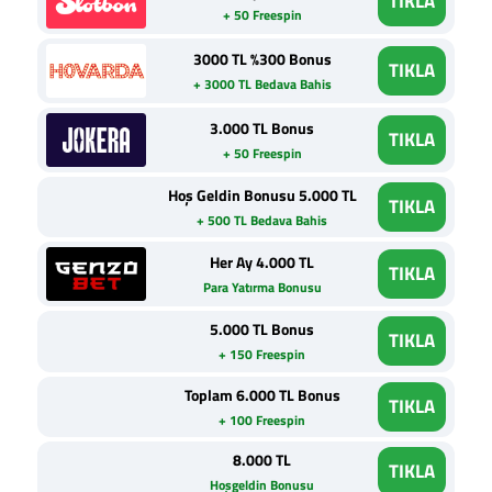
TIKLA
+ 50 Freespin
3000 TL %300 Bonus
TIKLA
+ 3000 TL Bedava Bahis
3.000 TL Bonus
TIKLA
+ 50 Freespin
Hoş Geldin Bonusu 5.000 TL
TIKLA
+ 500 TL Bedava Bahis
Her Ay 4.000 TL
TIKLA
Para Yatırma Bonusu
5.000 TL Bonus
TIKLA
+ 150 Freespin
Toplam 6.000 TL Bonus
TIKLA
+ 100 Freespin
8.000 TL
TIKLA