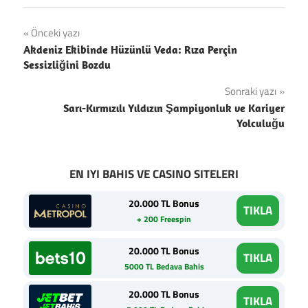
Yazı
Önceki yazı
Akdeniz Ekibinde Hüzünlü Veda: Rıza Perçin
gezinmesi
Sessizliğini Bozdu
Sonraki yazı
Sarı-Kırmızılı Yıldızın Şampiyonluk ve Kariyer
Yolculuğu
EN IYI BAHIS VE CASINO SITELERI
20.000 TL Bonus
TIKLA
+ 200 Freespin
20.000 TL Bonus
TIKLA
5000 TL Bedava Bahis
20.000 TL Bonus
TIKLA