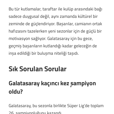
Bu tür kutlamalar, taraftar ile kulüp arasındaki bağı
sadece duygusal değil, aynı zamanda kültürel bir
zeminde de güçlendiriyor. Başarılar, camianın ortak
hafızasını tazelerken yeni sezonlar için de güçlü bir
motivasyon sağlıyor. Galatasaray için bu gece,
geçmiş başarıların kutlandığı kadar geleceğin de
inşa edildiği bir buluşma niteliği taşıdı.
Sık Sorulan Sorular
Galatasaray kaçıncı kez şampiyon
oldu?
Galatasaray, bu sezonla birlikte Süper Lig’de toplam
26. şampiyonluğunu kazandı.