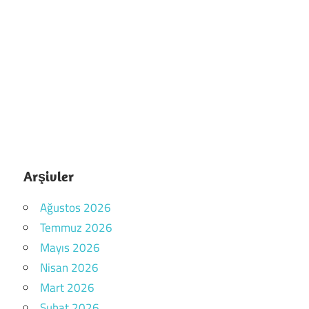
Arşivler
Ağustos 2026
Temmuz 2026
Mayıs 2026
Nisan 2026
Mart 2026