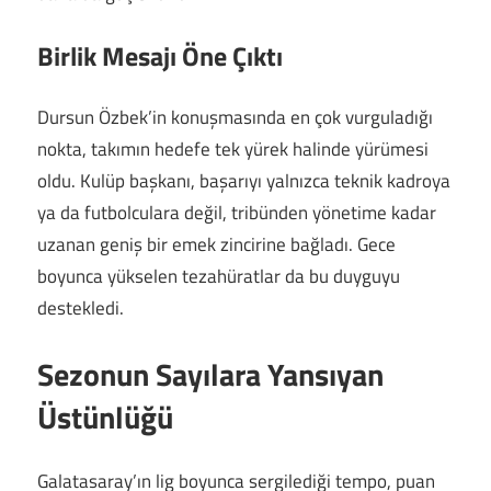
Birlik Mesajı Öne Çıktı
Dursun Özbek’in konuşmasında en çok vurguladığı
nokta, takımın hedefe tek yürek halinde yürümesi
oldu. Kulüp başkanı, başarıyı yalnızca teknik kadroya
ya da futbolculara değil, tribünden yönetime kadar
uzanan geniş bir emek zincirine bağladı. Gece
boyunca yükselen tezahüratlar da bu duyguyu
destekledi.
Sezonun Sayılara Yansıyan
Üstünlüğü
Galatasaray’ın lig boyunca sergilediği tempo, puan