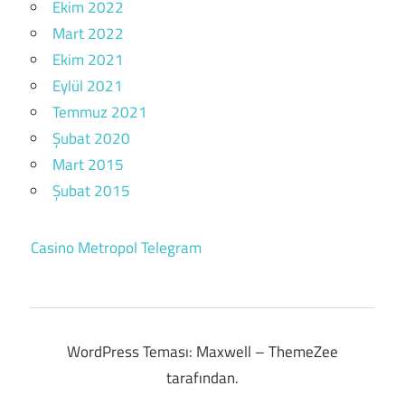
Ekim 2022
Mart 2022
Ekim 2021
Eylül 2021
Temmuz 2021
Şubat 2020
Mart 2015
Şubat 2015
Casino Metropol Telegram
WordPress Teması: Maxwell – ThemeZee
tarafından.