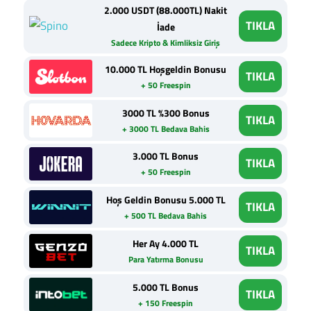
2.000 USDT (88.000TL) Nakit
TIKLA
İade
Sadece Kripto & Kimliksiz Giriş
10.000 TL Hoşgeldin Bonusu
TIKLA
+ 50 Freespin
3000 TL %300 Bonus
TIKLA
+ 3000 TL Bedava Bahis
3.000 TL Bonus
TIKLA
+ 50 Freespin
Hoş Geldin Bonusu 5.000 TL
TIKLA
+ 500 TL Bedava Bahis
Her Ay 4.000 TL
TIKLA
Para Yatırma Bonusu
5.000 TL Bonus
TIKLA
+ 150 Freespin