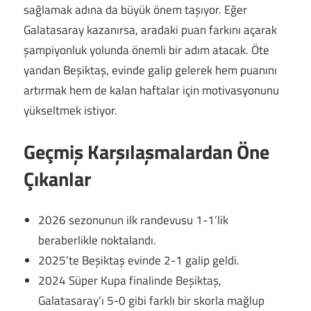
sağlamak adına da büyük önem taşıyor. Eğer
Galatasaray kazanırsa, aradaki puan farkını açarak
şampiyonluk yolunda önemli bir adım atacak. Öte
yandan Beşiktaş, evinde galip gelerek hem puanını
artırmak hem de kalan haftalar için motivasyonunu
yükseltmek istiyor.
Geçmiş Karşılaşmalardan Öne
Çıkanlar
2026 sezonunun ilk randevusu 1-1’lik
beraberlikle noktalandı.
2025’te Beşiktaş evinde 2-1 galip geldi.
2024 Süper Kupa finalinde Beşiktaş,
Galatasaray’ı 5-0 gibi farklı bir skorla mağlup