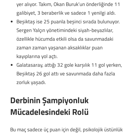
yer alıyor. Takım, Okan Buruk’un önderliğinde 11
galibiyet, 3 beraberlik ve sadece 1 yenilgi aldı.
Beşiktaş ise 25 puanla beşinci sırada bulunuyor.
Sergen Yalçın yönetimindeki siyah-beyazlılar,
özellikle hücumda etkili olsa da savunmadaki
zaman zaman yaşanan aksaklıklar puan
kayıplarına yol açtı.
Galatasaray, attığı 32 gole karşılık 11 gol yerken,
Beşiktaş 26 gol attı ve savunmada daha fazla
zorluk yaşadı.
Derbinin Şampiyonluk
Mücadelesindeki Rolü
Bu maç sadece üç puan için değil, psikolojik üstünlük