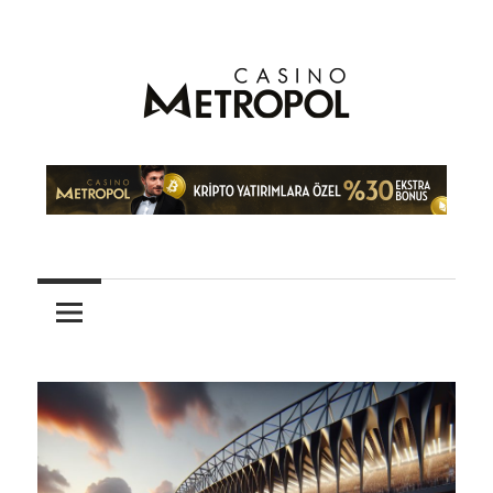
İçeriğe
atla
Casino
Casino
Metropol
Yeni
Metropol
Giriş
Adresi
|
Metropol
Casino
Mobile
|
Casino