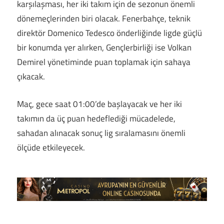
karşılaşması, her iki takım için de sezonun önemli
dönemeçlerinden biri olacak. Fenerbahçe, teknik
direktör Domenico Tedesco önderliğinde ligde güçlü
bir konumda yer alırken, Gençlerbirliği ise Volkan
Demirel yönetiminde puan toplamak için sahaya
çıkacak.
Maç, gece saat 01:00’de başlayacak ve her iki
takımın da üç puan hedeflediği mücadelede,
sahadan alınacak sonuç lig sıralamasını önemli
ölçüde etkileyecek.