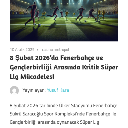
Metropol
Müşteri
Hizmetleri
10 Aralık 2025
casino metropol
8 Şubat 2026’da Fenerbahçe ve
Gençlerbirliği Arasında Kritik Süper
Lig Mücadelesi
Yayınlayan:
Yusuf Kara
8 Şubat 2026 tarihinde Ülker Stadyumu Fenerbahçe
Şükrü Saracoğlu Spor Kompleksi’nde Fenerbahçe ile
Gençlerbirliği arasında oynanacak Süper Lig