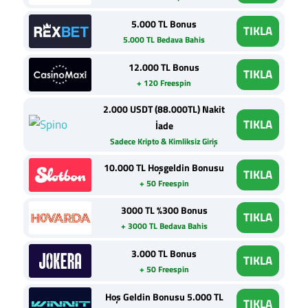
5.000 TL Bonus
TIKLA
5.000 TL Bedava Bahis
12.000 TL Bonus
TIKLA
+ 120 Freespin
2.000 USDT (88.000TL) Nakit
TIKLA
İade
Sadece Kripto & Kimliksiz Giriş
10.000 TL Hoşgeldin Bonusu
TIKLA
+ 50 Freespin
3000 TL %300 Bonus
TIKLA
+ 3000 TL Bedava Bahis
3.000 TL Bonus
TIKLA
+ 50 Freespin
Hoş Geldin Bonusu 5.000 TL
TIKLA