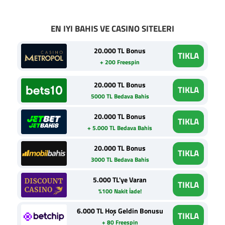
EN IYI BAHIS VE CASINO SITELERI
20.000 TL Bonus
TIKLA
+ 200 Freespin
20.000 TL Bonus
TIKLA
5000 TL Bedava Bahis
20.000 TL Bonus
TIKLA
+ 5.000 TL Bedava Bahis
20.000 TL Bonus
TIKLA
3000 TL Bedava Bahis
5.000 TL'ye Varan
TIKLA
%100 Nakit İade!
6.000 TL Hoş Geldin Bonusu
TIKLA
+ 80 Freespin