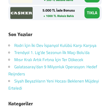
5.000 TL İade Bonusu
TIKLA
+ 1000 TL Risksiz Bahis
Son Yazılar
Rodri İçin İki Dev İspanyol Kulübü Karşı Karşıya
Trendyol 1. Lig’de Sezonun İlk Maçı Bolu’da
Mısır Kralı Artık Fırtına İçin Ter Dökecek
Galatasaray’dan 9 Milyonluk Operasyon: Hedef
Reijnders
Siyah Beyazlıların Yeni Hocası Beklenen Müjdeyi
Erteledi
Kategoriler