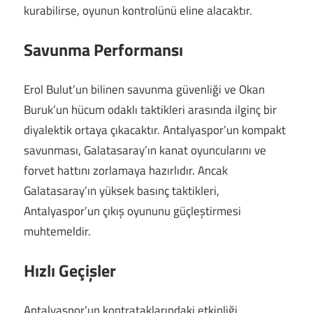
kurabilirse, oyunun kontrolünü eline alacaktır.
Savunma Performansı
Erol Bulut’un bilinen savunma güvenliği ve Okan
Buruk’un hücum odaklı taktikleri arasında ilginç bir
diyalektik ortaya çıkacaktır. Antalyaspor’un kompakt
savunması, Galatasaray’ın kanat oyuncularını ve
forvet hattını zorlamaya hazırlıdır. Ancak
Galatasaray’ın yüksek basınç taktikleri,
Antalyaspor’un çıkış oyununu güçleştirmesi
muhtemeldir.
Hızlı Geçişler
Antalyaspor’un kontrataklarındaki etkinliği,