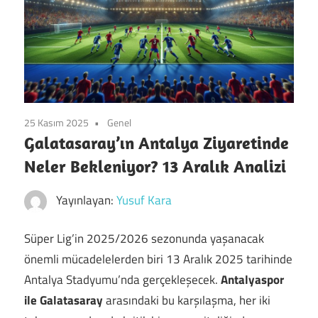
Metropol
Müşteri
Hizmetleri
25 Kasım 2025
Genel
Galatasaray’ın Antalya Ziyaretinde
Neler Bekleniyor? 13 Aralık Analizi
Yayınlayan:
Yusuf Kara
Süper Lig’in 2025/2026 sezonunda yaşanacak
önemli mücadelelerden biri 13 Aralık 2025 tarihinde
Antalya Stadyumu’nda gerçekleşecek.
Antalyaspor
ile Galatasaray
arasındaki bu karşılaşma, her iki