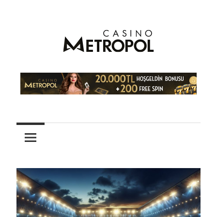
İçeriğe
atla
Casino
Casino
Metropol
Yeni
Metropol
Giriş
Adresi
|
Metropol
Casino
Mobile
|
Casino