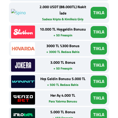
2.000 USDT (88.000TL) Nakit
TIKLA
İade
Sadece Kripto & Kimliksiz Giriş
10.000 TL Hoşgeldin Bonusu
TIKLA
+ 50 Freespin
3000 TL %300 Bonus
TIKLA
+ 3000 TL Bedava Bahis
3.000 TL Bonus
TIKLA
+ 50 Freespin
Hoş Geldin Bonusu 5.000 TL
TIKLA
+ 500 TL Bedava Bahis
Her Ay 4.000 TL
TIKLA
Para Yatırma Bonusu
5.000 TL Bonus
TIKLA
+ 150 Freespin