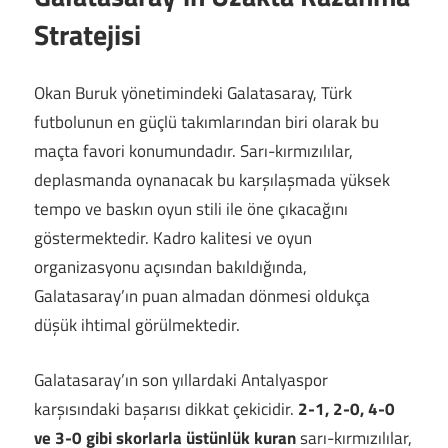
Stratejisi
Okan Buruk yönetimindeki Galatasaray, Türk
futbolunun en güçlü takımlarından biri olarak bu
maçta favori konumundadır. Sarı-kırmızılılar,
deplasmanda oynanacak bu karşılaşmada yüksek
tempo ve baskın oyun stili ile öne çıkacağını
göstermektedir. Kadro kalitesi ve oyun
organizasyonu açısından bakıldığında,
Galatasaray’ın puan almadan dönmesi oldukça
düşük ihtimal görülmektedir.
Galatasaray’ın son yıllardaki Antalyaspor
karşısındaki başarısı dikkat çekicidir.
2-1, 2-0, 4-0
ve 3-0 gibi skorlarla üstünlük kuran
sarı-kırmızılılar,