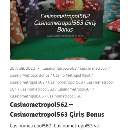
Metropol
Müşteri
Hizmetleri
28 Aralık 2022
Casinometropol562
/
casino metropol
/
Casino Metropol Bonus
/
Casino Metropol Kayıt
/
Casinometropol 562
/
Casinometropol 563
/
Casinometropol
564
/
Casinometropol563
/
Casinometropol564
/
Casinometropol565
/
Casinometropol566
Casinometropol562 –
Casinometropol563 Giriş Bonus
Casinometropol562, Casinometropol53 ve