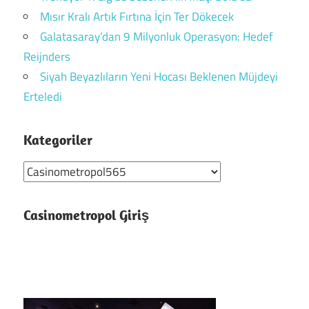
Mısır Kralı Artık Fırtına İçin Ter Dökecek
Galatasaray’dan 9 Milyonluk Operasyon: Hedef
Reijnders
Siyah Beyazlıların Yeni Hocası Beklenen Müjdeyi
Erteledi
Kategoriler
Kategoriler
Casinometropol Giriş