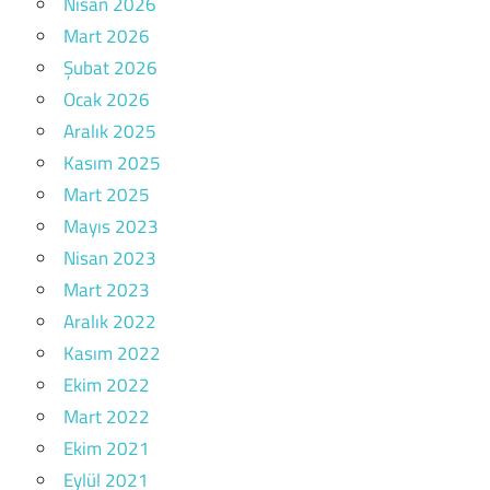
Nisan 2026
Mart 2026
Şubat 2026
Ocak 2026
Aralık 2025
Kasım 2025
Mart 2025
Mayıs 2023
Nisan 2023
Mart 2023
Aralık 2022
Kasım 2022
Ekim 2022
Mart 2022
Ekim 2021
Eylül 2021