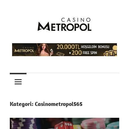
İçeriğe
atla
Casino
Casino
Metropol
Yeni
Metropol
Giriş
Adresi
|
Metropol
Casino
Kategori:
Casinometropol565
Mobile
|
Casino