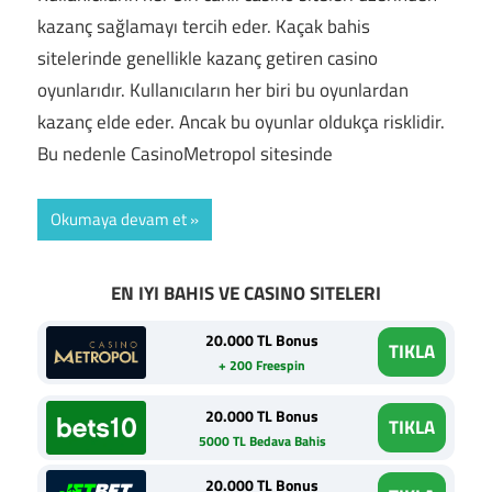
kazanç sağlamayı tercih eder. Kaçak bahis
sitelerinde genellikle kazanç getiren casino
oyunlarıdır. Kullanıcıların her biri bu oyunlardan
kazanç elde eder. Ancak bu oyunlar oldukça risklidir.
Bu nedenle CasinoMetropol sitesinde
Okumaya devam et
EN IYI BAHIS VE CASINO SITELERI
20.000 TL Bonus
TIKLA
+ 200 Freespin
20.000 TL Bonus
TIKLA
5000 TL Bedava Bahis
20.000 TL Bonus