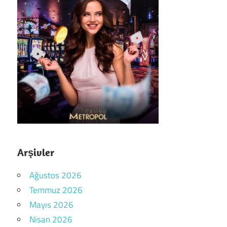
Arşivler
Ağustos 2026
Temmuz 2026
Mayıs 2026
Nisan 2026