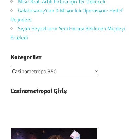
Mısır Kralı Artık Fırtına İçin Ter Dökecek
Galatasaray’dan 9 Milyonluk Operasyon: Hedef
Reijnders
Siyah Beyazlıların Yeni Hocası Beklenen Müjdeyi
Erteledi
Kategoriler
Kategoriler
Casinometropol Giriş