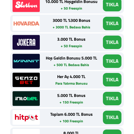
10.000 TL Hoşgeldin Bonusu
TIKLA
+ 50 Freespin
3000 TL %300 Bonus
TIKLA
+ 3000 TL Bedava Bahis
3.000 TL Bonus
TIKLA
+ 50 Freespin
Hoş Geldin Bonusu 5.000 TL
TIKLA
+ 500 TL Bedava Bahis
Her Ay 4.000 TL
TIKLA
Para Yatırma Bonusu
5.000 TL Bonus
TIKLA
+ 150 Freespin
Toplam 6.000 TL Bonus
TIKLA
+ 100 Freespin
8.000 TL