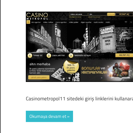
Casino
Metropol
Müşteri
Hizmetleri
Casinometropol11 sitedeki giriş linklerini kullanara
Okumaya devam et