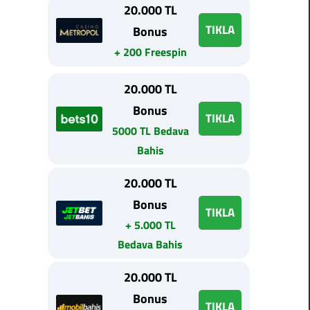
20.000 TL
TIKLA
Bonus
/
+ 200 Freespin
20.000 TL
Bonus
TIKLA
5000 TL Bedava
Bahis
20.000 TL
Bonus
TIKLA
+ 5.000 TL
Bedava Bahis
20.000 TL
Bonus
TIKLA