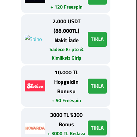
+ 120 Freespin
2.000 USDT
(88.000TL)
TIKLA
Nakit İade
Sadece Kripto &
Kimliksiz Giriş
10.000 TL
Hoşgeldin
TIKLA
Bonusu
+ 50 Freespin
3000 TL %300
Bonus
TIKLA
+ 3000 TL Bedava