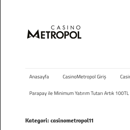
İçeriğe
atla
Casino
Metrop
Casino
Metropol
Yeni
Giriş
Anasayfa
CasinoMetropol Giriş
Casi
Adresi
|
Parapay ile Minimum Yatırım Tutarı Artık 100TL
Metropol
Casino
Mobile
Kategori:
casinometropol11
|