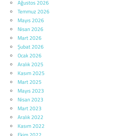
Ağustos 2026
Temmuz 2026
Mayıs 2026
Nisan 2026
Mart 2026
Şubat 2026
Ocak 2026
Aralık 2025
Kasım 2025
Mart 2025
Mayıs 2023
Nisan 2023
Mart 2023
Aralık 2022
Kasım 2022
Ekim 2022