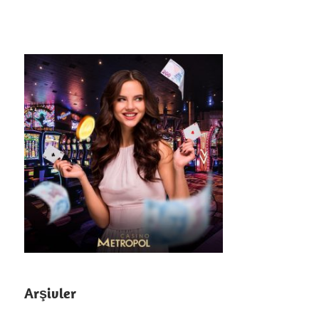
Arşivler