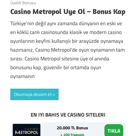
Üyelik Bonusu
Casino Metropol Uye Ol – Bonus Kap
Türkiye’nin değil aynı zamanda dünyanın en eski ve
en köklü canlı casinosunda klasik ve modern casino
oyunlarının keyfini kullanışlı bir arayüzde oynamaya
hazırsanız, Casino Metropol’de oyun oynamanın tam
sırası. Casino Metropol sitesine üye ol anında
bonusunu kap, güvenilir bir ortamda oyun
oynamanın
Okumaya devam et
EN IYI BAHIS VE CASINO SITELERI
20.000 TL Bonus
TIKLA
+ 200 Freespin