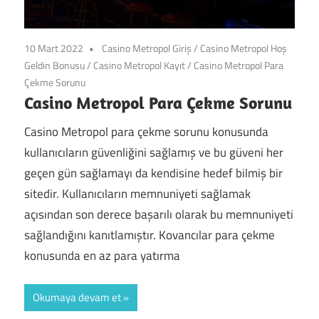
10 Mart 2022
Casino Metropol Giriş
/
Casino Metropol Hoş
Geldin Bonusu
/
Casino Metropol Kayıt
/
Casino Metropol Para
Çekme Sorunu
Casino Metropol Para Çekme Sorunu
Casino Metropol para çekme sorunu konusunda
kullanıcıların güvenliğini sağlamış ve bu güveni her
geçen gün sağlamayı da kendisine hedef bilmiş bir
sitedir. Kullanıcıların memnuniyeti sağlamak
açısından son derece başarılı olarak bu memnuniyeti
sağlandığını kanıtlamıştır. Kovancılar para çekme
konusunda en az para yatırma
Okumaya devam et