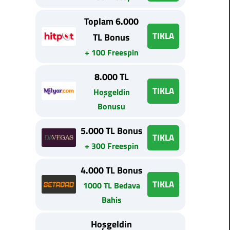
Toplam 6.000
TIKLA
TL Bonus
+ 100 Freespin
8.000 TL
TIKLA
Hoşgeldin
Bonusu
5.000 TL Bonus
TIKLA
+ 300 Freespin
4.000 TL Bonus
TIKLA
1000 TL Bedava
Bahis
Hoşgeldin