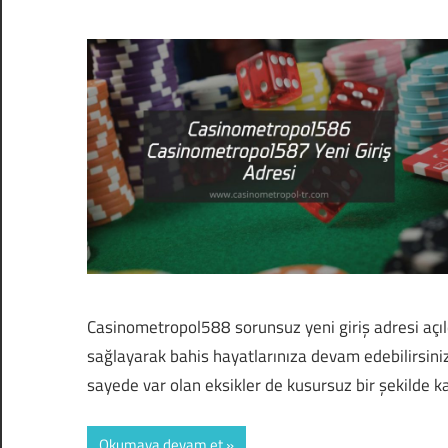
Casino
Metropol
Müşteri
Hizmetleri
Casinometropol588 sorunsuz yeni giriş adresi açıld
sağlayarak bahis hayatlarınıza devam edebilirsiniz
sayede var olan eksikler de kusursuz bir şekilde k
Okumaya devam et