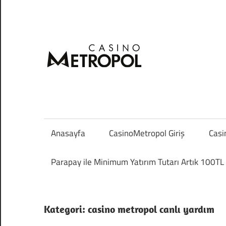
İçeriğe
atla
Casino
Metrop
Casino
Metropol
Yeni
Giriş
Anasayfa
CasinoMetropol Giriş
Casi
Adresi
|
Parapay ile Minimum Yatırım Tutarı Artık 100TL
Metropol
Casino
Mobile
Kategori:
casino metropol canlı yardım
|