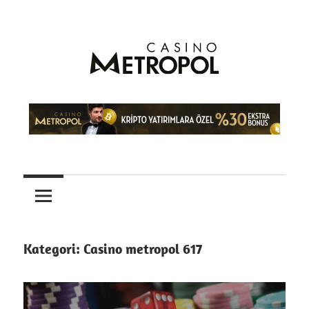
İçeriğe
atla
Casino
Casino
Metropol
Yeni
Metropol
Giriş
Adresi
|
Metropol
Casino
Kategori:
Casino metropol 617
Mobile
|
Casino