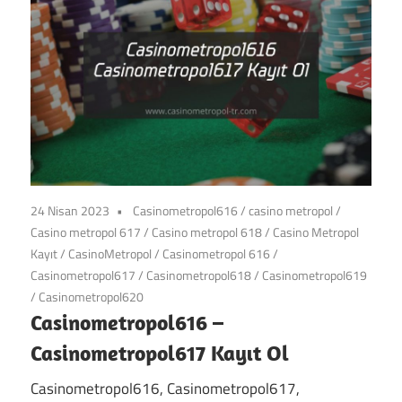
Metropol
Müşteri
Hizmetleri
24 Nisan 2023
Casinometropol616
/
casino metropol
/
Casino metropol 617
/
Casino metropol 618
/
Casino Metropol
Kayıt
/
CasinoMetropol
/
Casinometropol 616
/
Casinometropol617
/
Casinometropol618
/
Casinometropol619
/
Casinometropol620
Casinometropol616 –
Casinometropol617 Kayıt Ol
Casinometropol616, Casinometropol617,