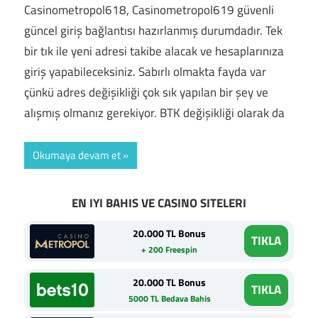
Casinometropol618, Casinometropol619 güvenli
güncel giriş bağlantısı hazırlanmış durumdadır. Tek
bir tık ile yeni adresi takibe alacak ve hesaplarınıza
giriş yapabileceksiniz. Sabırlı olmakta fayda var
çünkü adres değişikliği çok sık yapılan bir şey ve
alışmış olmanız gerekiyor. BTK değişikliği olarak da
Okumaya devam et
EN IYI BAHIS VE CASINO SITELERI
20.000 TL Bonus
TIKLA
+ 200 Freespin
20.000 TL Bonus
TIKLA
5000 TL Bedava Bahis