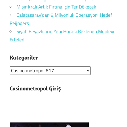
Mısır Kralı Artık Fırtına İçin Ter Dökecek
Galatasaray’dan 9 Milyonluk Operasyon: Hedef
Reijnders
Siyah Beyazlıların Yeni Hocası Beklenen Müjdeyi
Erteledi
Kategoriler
Kategoriler
Casinometropol Giriş