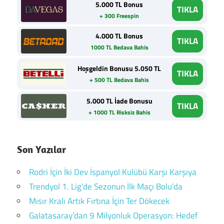
5.000 TL Bonus
TIKLA
+ 300 Freespin
4.000 TL Bonus
TIKLA
1000 TL Bedava Bahis
Hoşgeldin Bonusu 5.050 TL
TIKLA
+ 500 TL Bedava Bahis
5.000 TL İade Bonusu
TIKLA
+ 1000 TL Risksiz Bahis
Son Yazılar
Rodri İçin İki Dev İspanyol Kulübü Karşı Karşıya
Trendyol 1. Lig’de Sezonun İlk Maçı Bolu’da
Mısır Kralı Artık Fırtına İçin Ter Dökecek
Galatasaray’dan 9 Milyonluk Operasyon: Hedef