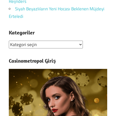
Reijnders
Siyah Beyazlıların Yeni Hocası Beklenen Müjdeyi
Erteledi
Kategoriler
Kategoriler
Casinometropol Giriş