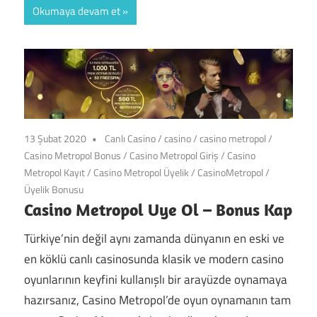
Okumaya devam et
13 Şubat 2020
Canlı Casino
/
casino
/
casino metropol
/
Casino Metropol Bonus
/
Casino Metropol Giriş
/
Casino
Metropol Kayıt
/
Casino Metropol Üyelik
/
CasinoMetropol
/
Üyelik Bonusu
Casino Metropol Uye Ol – Bonus Kap
Türkiye’nin değil aynı zamanda dünyanın en eski ve
en köklü canlı casinosunda klasik ve modern casino
oyunlarının keyfini kullanışlı bir arayüzde oynamaya
hazırsanız, Casino Metropol’de oyun oynamanın tam