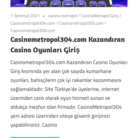
1 Temmuz 2021
casino metropol
/
CasinoMetropol Giriş
/
Casinometropol304.com
/
Casinometropol305.com
/
Casinometropol306.com
Casinometropol304.com Kazandıran
Casino Oyunları Giriş
Casinometropol304.com Kazandıran Casino Oyunları
Giriş kısmında yer alan çok sayıda kumarhane
oyunları, bahisçilerin çok iyi rakamlar kazanmasını
sağlamaktadır. Site Türkiye’de üyelerine, internet
üzerinden canlı olarak oyun hizmeti sunan ve
oldukça meşhur olan firmadır. CasinoMetropol304
yeni adresi üzerinden siteye güvenli girişinizi
yapabilirsiniz. Casino