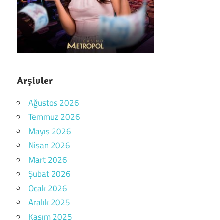
Arşivler
Ağustos 2026
Temmuz 2026
Mayıs 2026
Nisan 2026
Mart 2026
Şubat 2026
Ocak 2026
Aralık 2025