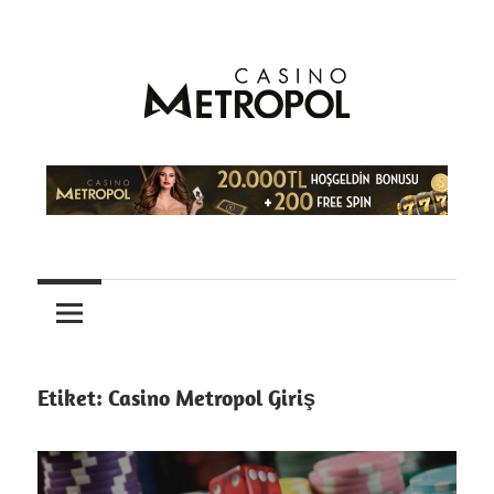
İçeriğe
atla
Casino
Casino
Metropol
Yeni
Metropol
Giriş
Adresi
|
Metropol
Casino
Etiket:
Casino Metropol Giriş
Mobile
|
Casino