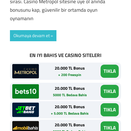
sırası. Casino Metropol sitesine üye ol anında
bonusunu kap, güvenilir bir ortamda oyun
oynamanın
Okumaya devam et
EN IYI BAHIS VE CASINO SITELERI
20.000 TL Bonus
TIKLA
+ 200 Freespin
20.000 TL Bonus
TIKLA
5000 TL Bedava Bahis
20.000 TL Bonus
TIKLA
+ 5.000 TL Bedava Bahis
20.000 TL Bonus
TIKLA