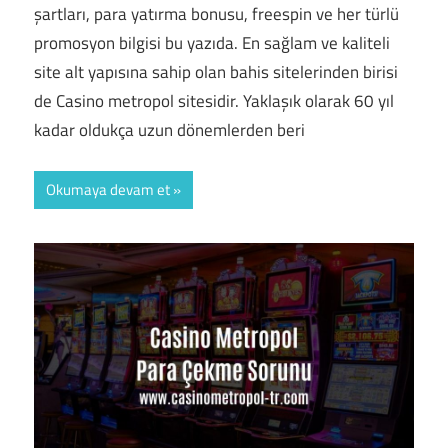
şartları, para yatırma bonusu, freespin ve her türlü
promosyon bilgisi bu yazıda. En sağlam ve kaliteli
site alt yapısına sahip olan bahis sitelerinden birisi
de Casino metropol sitesidir. Yaklaşık olarak 60 yıl
kadar oldukça uzun dönemlerden beri
Okumaya devam et