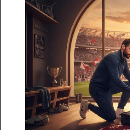
Casino
Metropol
Müşteri
Hizmetleri