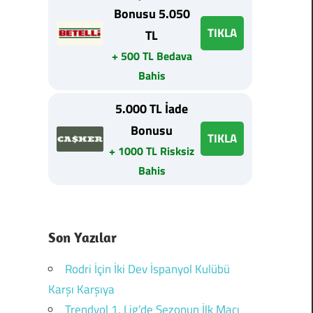
Bonusu 5.050
TIKLA
TL
+ 500 TL Bedava
Bahis
5.000 TL İade
Bonusu
TIKLA
+ 1000 TL Risksiz
Bahis
Son Yazılar
Rodri İçin İki Dev İspanyol Kulübü
Karşı Karşıya
Trendyol 1. Lig’de Sezonun İlk Maçı