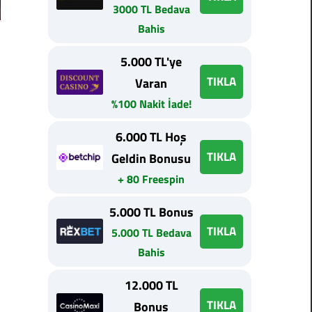
3000 TL Bedava
Bahis
5.000 TL'ye
TIKLA
Varan
%100 Nakit İade!
6.000 TL Hoş
TIKLA
Geldin Bonusu
+ 80 Freespin
5.000 TL Bonus
TIKLA
5.000 TL Bedava
Bahis
12.000 TL
TIKLA
Bonus