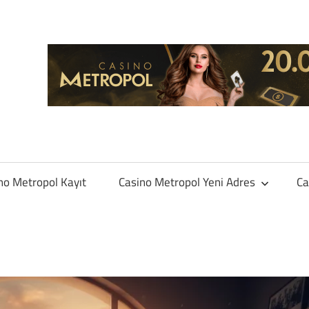
ol
no Metropol Kayıt
Casino Metropol Yeni Adres
Ca