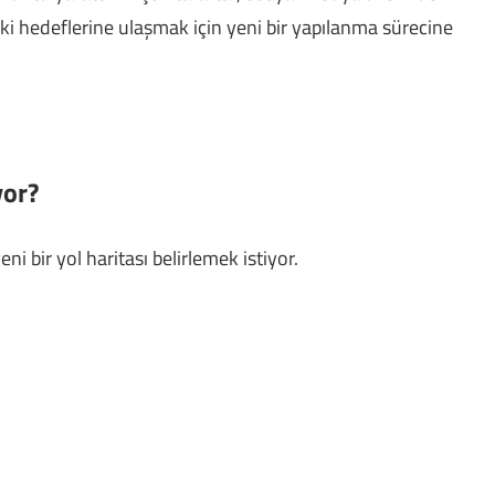
eki hedeflerine ulaşmak için yeni bir yapılanma sürecine
yor?
ni bir yol haritası belirlemek istiyor.