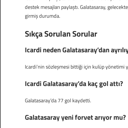
destek mesajları paylaştı. Galatasaray, gelecekt
girmiş durumda.
Sıkça Sorulan Sorular
Icardi neden Galatasaray’dan ayrılı
Icardi’nin sözleşmesi bittiği için kulüp yönetimi ye
Icardi Galatasaray’da kaç gol attı?
Galatasaray’da 77 gol kaydetti.
Galatasaray yeni forvet arıyor mu?