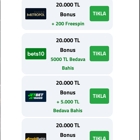
20.000 TL
TIKLA
Bonus
+ 200 Freespin
20.000 TL
Bonus
TIKLA
5000 TL Bedava
Bahis
20.000 TL
Bonus
TIKLA
+ 5.000 TL
Bedava Bahis
20.000 TL
Bonus
TIKLA