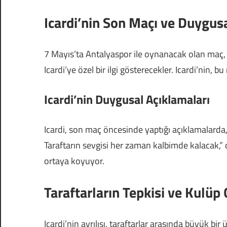
Icardi’nin Son Maçı ve Duygus
7 Mayıs’ta Antalyaspor ile oynanacak olan maç, I
Icardi’ye özel bir ilgi gösterecekler. Icardi’nin, b
Icardi’nin Duygusal Açıklamaları
Icardi, son maç öncesinde yaptığı açıklamalarda, 
Taraftarın sevgisi her zaman kalbimde kalacak,” 
ortaya koyuyor.
Taraftarların Tepkisi ve Kulüp
Icardi’nin ayrılışı, taraftarlar arasında büyük bi