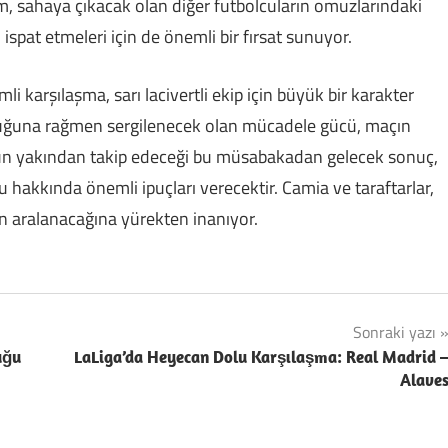
şım, sahaya çıkacak olan diğer futbolcuların omuzlarındaki
spat etmeleri için de önemli bir fırsat sunuyor.
 karşılaşma, sarı lacivertli ekip için büyük bir karakter
yokluğuna rağmen sergilenecek olan mücadele gücü, maçın
un yakından takip edeceği bu müsabakadan gelecek sonuç,
hakkında önemli ipuçları verecektir. Camia ve taraftarlar,
nın aralanacağına yürekten inanıyor.
Sonraki yazı
uğu
LaLiga’da Heyecan Dolu Karşılaşma: Real Madrid 
Alave