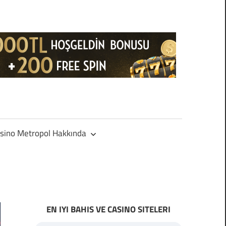
sino Metropol Hakkında
EN IYI BAHIS VE CASINO SITELERI