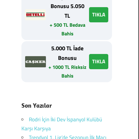
Bonusu 5.050
TIKLA
TL
+ 500 TL Bedava
Bahis
5.000 TL İade
Bonusu
TIKLA
+ 1000 TL Risksiz
Bahis
Son Yazılar
Rodri İçin İki Dev İspanyol Kulübü
Karşı Karşıya
Trendyol 1. Lig’de Sezonun İlk Maçı