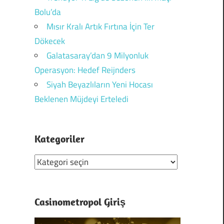
Bolu’da
Mısır Kralı Artık Fırtına İçin Ter
Dökecek
Galatasaray’dan 9 Milyonluk
Operasyon: Hedef Reijnders
Siyah Beyazlıların Yeni Hocası
Beklenen Müjdeyi Erteledi
Kategoriler
Kategoriler
Casinometropol Giriş