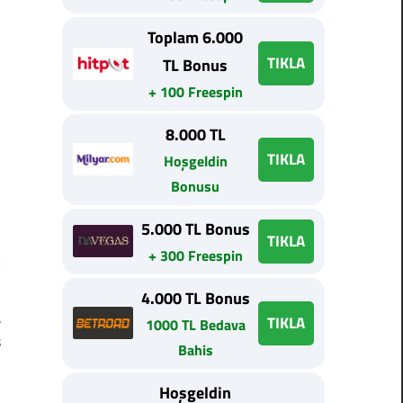
Toplam 6.000
TIKLA
TL Bonus
+ 100 Freespin
8.000 TL
TIKLA
Hoşgeldin
Bonusu
5.000 TL Bonus
TIKLA
+ 300 Freespin
4.000 TL Bonus
TIKLA
–
1000 TL Bedava
s
Bahis
Hoşgeldin