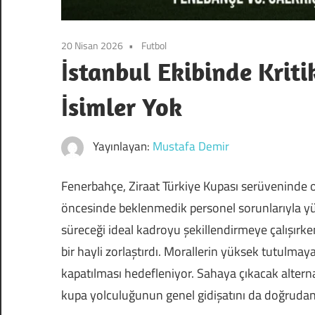
20 Nisan 2026
Futbol
İstanbul Ekibinde Kriti
İsimler Yok
Yayınlayan:
Mustafa Demir
Fenerbahçe, Ziraat Türkiye Kupası serüveninde 
öncesinde beklenmedik personel sorunlarıyla yü
süreceği ideal kadroyu şekillendirmeye çalışırken 
bir hayli zorlaştırdı. Morallerin yüksek tutulmaya 
kapatılması hedefleniyor. Sahaya çıkacak alterna
kupa yolculuğunun genel gidişatını da doğrudan b