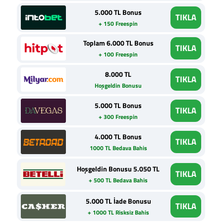
5.000 TL Bonus
TIKLA
+ 150 Freespin
Toplam 6.000 TL Bonus
TIKLA
+ 100 Freespin
8.000 TL
TIKLA
Hoşgeldin Bonusu
5.000 TL Bonus
TIKLA
+ 300 Freespin
4.000 TL Bonus
TIKLA
1000 TL Bedava Bahis
Hoşgeldin Bonusu 5.050 TL
TIKLA
+ 500 TL Bedava Bahis
5.000 TL İade Bonusu
TIKLA
+ 1000 TL Risksiz Bahis