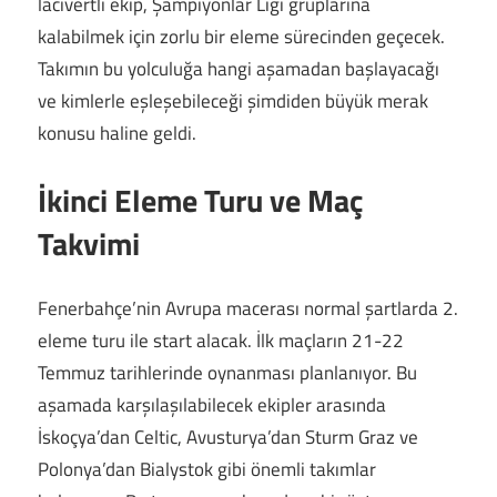
lacivertli ekip, Şampiyonlar Ligi gruplarına
kalabilmek için zorlu bir eleme sürecinden geçecek.
Takımın bu yolculuğa hangi aşamadan başlayacağı
ve kimlerle eşleşebileceği şimdiden büyük merak
konusu haline geldi.
İkinci Eleme Turu ve Maç
Takvimi
Fenerbahçe’nin Avrupa macerası normal şartlarda 2.
eleme turu ile start alacak. İlk maçların 21-22
Temmuz tarihlerinde oynanması planlanıyor. Bu
aşamada karşılaşılabilecek ekipler arasında
İskoçya’dan Celtic, Avusturya’dan Sturm Graz ve
Polonya’dan Bialystok gibi önemli takımlar