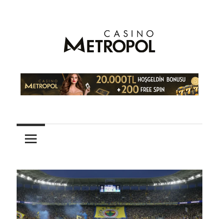
İçeriğe
atla
Casino
Casino
Metropol
Yeni
Metropol
Giriş
Adresi
|
Metropol
Casino
Mobile
|
Casino