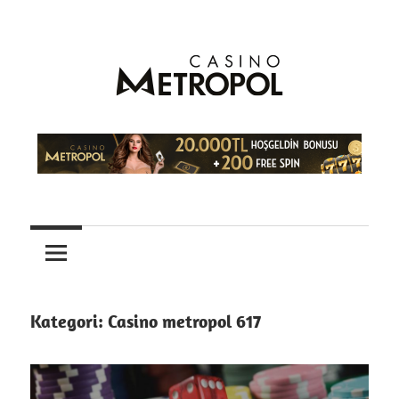
İçeriğe
atla
Casino
Casino
Metropol
Yeni
Metropol
Giriş
Adresi
|
Metropol
Casino
Kategori:
Casino metropol 617
Mobile
|
Casino