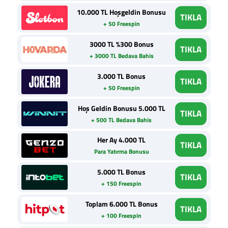
10.000 TL Hoşgeldin Bonusu
TIKLA
+ 50 Freespin
3000 TL %300 Bonus
TIKLA
+ 3000 TL Bedava Bahis
3.000 TL Bonus
TIKLA
+ 50 Freespin
Hoş Geldin Bonusu 5.000 TL
TIKLA
+ 500 TL Bedava Bahis
Her Ay 4.000 TL
TIKLA
Para Yatırma Bonusu
5.000 TL Bonus
TIKLA
+ 150 Freespin
Toplam 6.000 TL Bonus
TIKLA
+ 100 Freespin