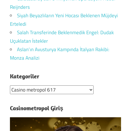
Reijnders
Siyah Beyazlıların Yeni Hocası Beklenen Müjdeyi
Erteledi
Salah Transferinde Beklenmedik Engel: Dudak
Uçuklatan İstekler
Aslan’ın Avusturya Kampında İtalyan Rakibi:
Monza Analizi
Kategoriler
Kategoriler
Casinometropol Giriş